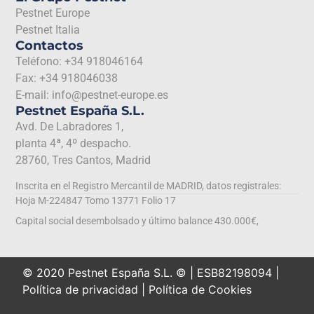
Pestnet Europe
Pestnet Italia
Contactos
Teléfono: +34 918046164
Fax: +34 918046038
E-mail: info@pestnet-europe.es
Pestnet España S.L.
Avd. De Labradores 1,
planta 4ª, 4º despacho.
28760, Tres Cantos, Madrid
Inscrita en el Registro Mercantil de MADRID, datos registrales:
Hoja M-224847 Tomo 13771 Folio 17
Capital social desembolsado y último balance 430.000€,
© 2020 Pestnet España S.L. © | ESB82198094 |
Política de privacidad
|
Política de Cookies