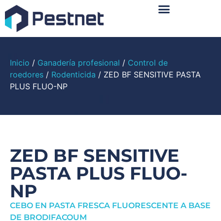
Sobre Nosotros
Inicio
/
Ganadería profesional
/
Control de
roedores
/
Rodenticida
/ ZED BF SENSITIVE PASTA
PLUS FLUO-NP
ZED BF SENSITIVE
PASTA PLUS FLUO-
NP
CEBO EN PASTA FRESCA FLUORESCENTE A BASE
DE BRODIFACOUM