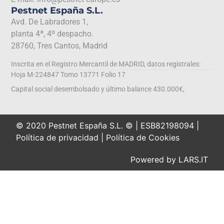
Pestnet España S.L.
Avd. De Labradores 1,
planta 4ª, 4º despacho.
28760, Tres Cantos, Madrid
Inscrita en el Registro Mercantil de MADRID, datos registrales:
Hoja M-224847 Tomo 13771 Folio 17
Capital social desembolsado y último balance 430.000€,
© 2020 Pestnet España S.L. © | ESB82198094 |
Política de privacidad
|
Política de Cookies
Powered by
LARS.IT