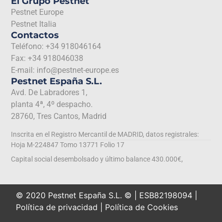
El Grupo Pestnet
Pestnet Europe
Pestnet Italia
Contactos
Teléfono: +34 918046164
Fax: +34 918046038
E-mail: info@pestnet-europe.es
Pestnet España S.L.
Avd. De Labradores 1,
planta 4ª, 4º despacho.
28760, Tres Cantos, Madrid
Inscrita en el Registro Mercantil de MADRID, datos registrales:
Hoja M-224847 Tomo 13771 Folio 17
Capital social desembolsado y último balance 430.000€,
© 2020 Pestnet España S.L. © | ESB82198094 |
Política de privacidad
|
Política de Cookies