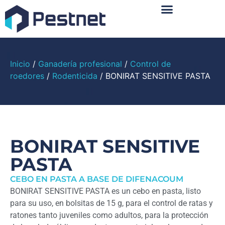
Sobre Nosotros
Inicio
/
Ganadería profesional
/
Control de
roedores
/
Rodenticida
/ BONIRAT SENSITIVE PASTA
BONIRAT SENSITIVE
PASTA
CEBO EN PASTA A BASE DE DIFENACOUM
BONIRAT SENSITIVE PASTA es un cebo en pasta, listo
para su uso, en bolsitas de 15 g, para el control de ratas y
ratones tanto juveniles como adultos, para la protección