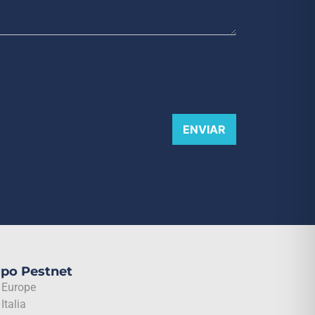
ENVIAR
upo Pestnet
 Europe
Italia