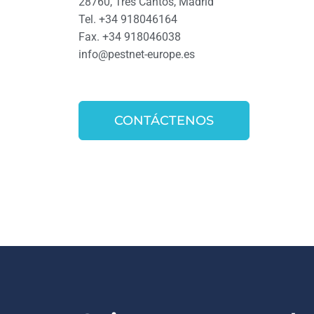
28760, Tres Cantos, Madrid
Tel. +34 918046164
Fax. +34 918046038
info@pestnet-europe.es
CONTÁCTENOS