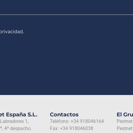
privacidad.
t España S.L.
Contactos
El Gr
 Labradores 1,
Teléfono: +34 918046164
Pestnet
ª, 4º despacho.
Fax: +34 918046038
Pestnet 