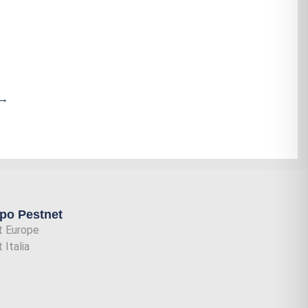
→
upo Pestnet
t Europe
 Italia