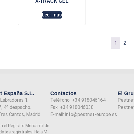
X-TRACK GEL
Leer más
1
2
t España S.L.
Contactos
El Gr
 Labradores 1,
Teléfono: +34 918046164
Pestne
ª, 4º despacho.
Fax: +34 918046038
Pestnet
Tres Cantos, Madrid
E-mail: info@pestnet-europe.es
en el Registro Mercantil de
datos registrales: Hoja M-