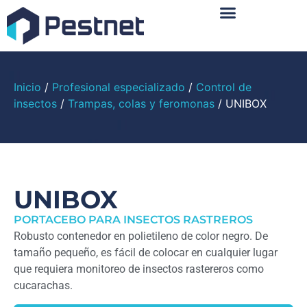
Sobre Nosotros
Inicio
/
Profesional especializado
/
Control de
insectos
/
Trampas, colas y feromonas
/ UNIBOX
UNIBOX
PORTACEBO PARA INSECTOS RASTREROS
Robusto contenedor en polietileno de color negro. De
tamaño pequeño, es fácil de colocar en cualquier lugar
que requiera monitoreo de insectos rastereros como
cucarachas.