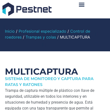
Sobre Nosotros
Inicio
/
Profesional especializado
/
Control de
roedores
/
Trampas y colas
/ MULTICAPTURA
MULTICAPTURA
SISTEMA DE MONITOREO Y CAPTURA PARA
RATAS Y RATONES
Trampa de captura múltiple de plástico con llave de
seguridad, utilizable en todos los interiores y en
situaciones de humedad y presencia de agua. Está
equipada con una tapa transparente que permite al