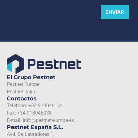
ENVIAR
El Grupo Pestnet
Pestnet Europe
Pestnet Italia
Contactos
Teléfono: +34 918046164
Fax: +34 918046038
E-mail: info@pestnet-europe.es
Pestnet España S.L.
Avd. De Labradores 1,