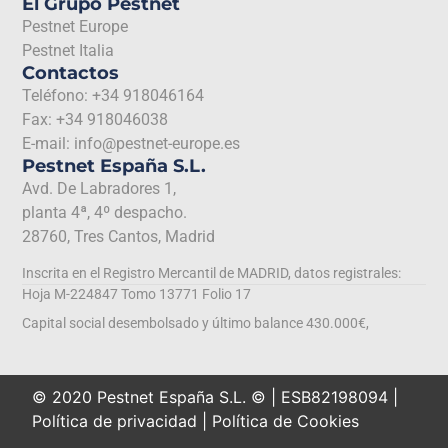
El Grupo Pestnet
Pestnet Europe
Pestnet Italia
Contactos
Teléfono: +34 918046164
Fax: +34 918046038
E-mail: info@pestnet-europe.es
Pestnet España S.L.
Avd. De Labradores 1,
planta 4ª, 4º despacho.
28760, Tres Cantos, Madrid
Inscrita en el Registro Mercantil de MADRID, datos registrales:
Hoja M-224847 Tomo 13771 Folio 17
Capital social desembolsado y último balance 430.000€,
© 2020 Pestnet España S.L. © | ESB82198094 |
Política de privacidad
|
Política de Cookies