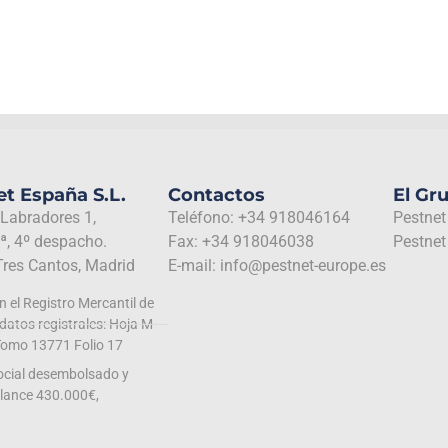
t España S.L.
Contactos
El Gr
 Labradores 1,
Teléfono: +34 918046164
Pestnet
ª, 4º despacho.
Fax: +34 918046038
Pestnet 
Tres Cantos, Madrid
E-mail: info@pestnet-europe.es
en el Registro Mercantil de
atos registrales: Hoja M-
omo 13771 Folio 17
ocial desembolsado y
alance 430.000€,