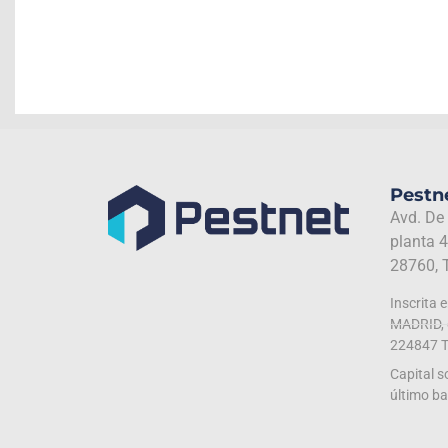
Pestne
Avd. De
planta 4
28760, 
Inscrita 
MADRID, d
224847 T
Capital s
último b