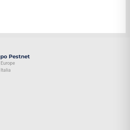
upo Pestnet
 Europe
Italia