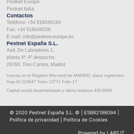
Pestnet Europe
Pestnet Italia
Contactos
Teléfono: +34 918046164
Fax: +34 918046038
E-mail: info@pestnet-europe.es
Pestnet España S.L.
Avd. De Labradores 1,
planta 4ª, 4º despacho.
28760, Tres Cantos, Madrid
Inscrita en el Registro Mercantil de MADRID, datos registrales:
Hoja M-224847 Tomo 13771 Folio 17
Capital social desembolsado y último balance 430.000€,
© 2020 Pestnet España S.L. © | ESB82198094 |
Política de privacidad
|
Política de Cookies
Powered by
LARS.IT