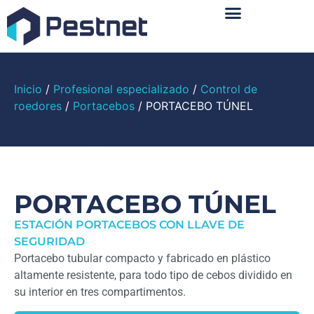
Sobre Nosotros
Inicio
/
Profesional especializado
/
Control de
roedores
/
Portacebos
/ PORTACEBO TÚNEL
PORTACEBO TÚNEL
ESTACIÓN PORTACEBOS CON LLAVE DE
SEGURIDAD
Portacebo tubular compacto y fabricado en plástico
altamente resistente, para todo tipo de cebos dividido en
su interior en tres compartimentos.