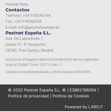
Pestnet Italia
Contactos
Teléfono: +34 918046164
Fax: +34 918046038
E-mail: info@pestnet-europe.es
Pestnet España S.L.
Avd. De Labradores 1,
planta 4ª, 4º despacho.
28760, Tres Cantos, Madrid
Inscrita en el Registro Mercantil de MADRID, datos registrales:
Hoja M-224847 Tomo 13771 Folio 17
Capital social desembolsado y último balance 430.000€,
© 2020 Pestnet España S.L. © | ESB82198094 |
Política de privacidad
|
Política de Cookies
Powered by
LARS.IT