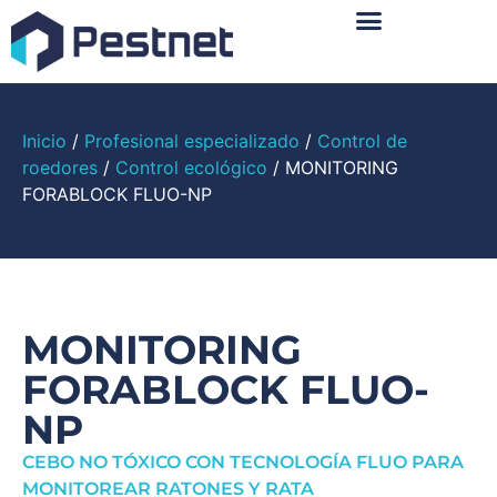
Sobre Nosotros
Inicio
/
Profesional especializado
/
Control de
roedores
/
Control ecológico
/ MONITORING
FORABLOCK FLUO-NP
MONITORING
FORABLOCK FLUO-
NP
CEBO NO TÓXICO CON TECNOLOGÍA FLUO PARA
MONITOREAR RATONES Y RATA