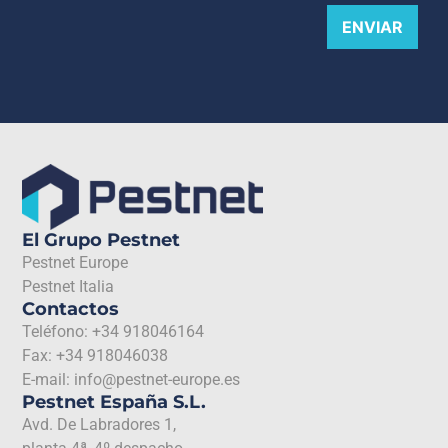
ENVIAR
El Grupo Pestnet
Pestnet Europe
Pestnet Italia
Contactos
Teléfono: +34 918046164
Fax: +34 918046038
E-mail: info@pestnet-europe.es
Pestnet España S.L.
Avd. De Labradores 1,