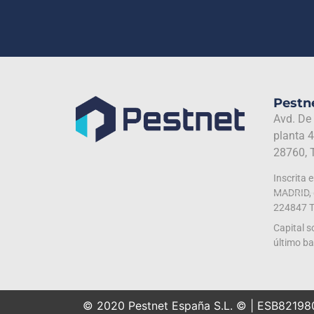
Pestne
Avd. De
planta 4
28760, 
Inscrita 
MADRID, d
224847 T
Capital s
último b
© 2020 Pestnet España S.L. © | ESB82198