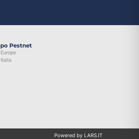
upo Pestnet
 Europe
Italia
Powered by
LARS.IT