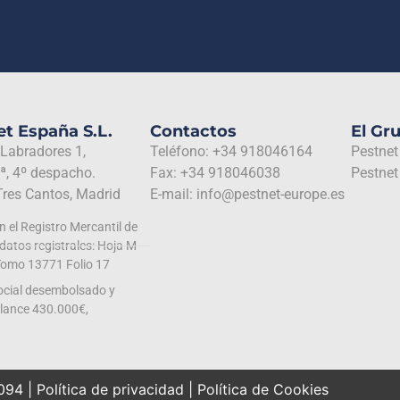
t España S.L.
Contactos
El Gr
 Labradores 1,
Teléfono: +34 918046164
Pestnet
ª, 4º despacho.
Fax: +34 918046038
Pestnet 
Tres Cantos, Madrid
E-mail: info@pestnet-europe.es
en el Registro Mercantil de
atos registrales: Hoja M-
omo 13771 Folio 17
ocial desembolsado y
alance 430.000€,
094 |
Política de privacidad
|
Política de Cookies