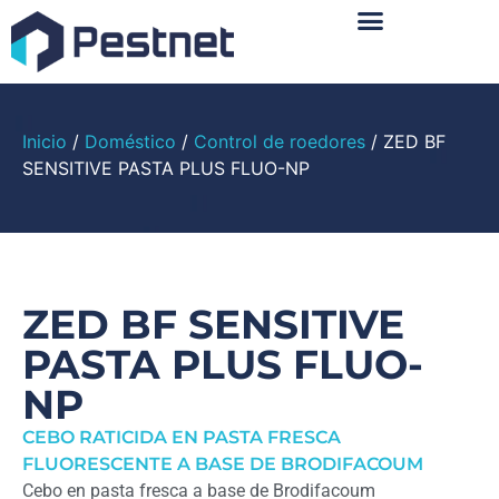
Sobre Nosotros
Inicio
/
Doméstico
/
Control de roedores
/ ZED BF
SENSITIVE PASTA PLUS FLUO-NP
ZED BF SENSITIVE
PASTA PLUS FLUO-
NP
CEBO RATICIDA EN PASTA FRESCA
FLUORESCENTE A BASE DE BRODIFACOUM
Cebo en pasta fresca a base de Brodifacoum