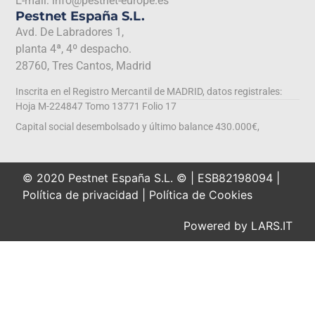
E-mail: info@pestnet-europe.es
Pestnet España S.L.
Avd. De Labradores 1,
planta 4ª, 4º despacho.
28760, Tres Cantos, Madrid
Inscrita en el Registro Mercantil de MADRID, datos registrales:
Hoja M-224847 Tomo 13771 Folio 17
Capital social desembolsado y último balance 430.000€,
© 2020 Pestnet España S.L. © | ESB82198094 |
Política de privacidad
|
Política de Cookies
Powered by
LARS.IT