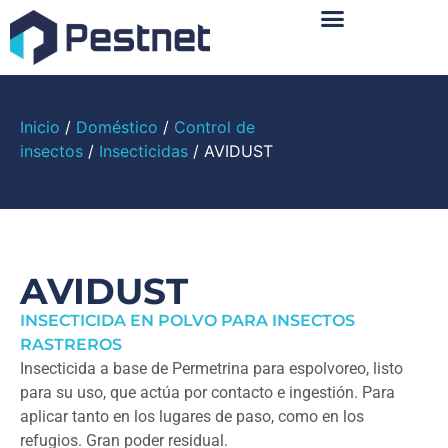
Sobre Nosotros
Inicio
/
Doméstico
/
Control de
insectos
/
Insecticidas
/ AVIDUST
AVIDUST
INSECTICIDA EN POLVO PARA INSECTOS
RASTREROS
Insecticida a base de Permetrina para espolvoreo, listo
para su uso, que actúa por contacto e ingestión. Para
aplicar tanto en los lugares de paso, como en los
refugios. Gran poder residual.