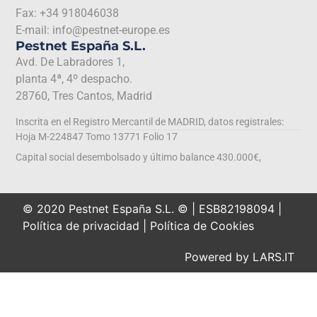
Fax: +34 918046038
E-mail: info@pestnet-europe.es
Pestnet España S.L.
Avd. De Labradores 1,
planta 4ª, 4º despacho.
28760, Tres Cantos, Madrid
Inscrita en el Registro Mercantil de MADRID, datos registrales:
Hoja M-224847 Tomo 13771 Folio 17
Capital social desembolsado y último balance 430.000€,
© 2020 Pestnet España S.L. © | ESB82198094 |
Política de privacidad
|
Política de Cookies
Powered by
LARS.IT