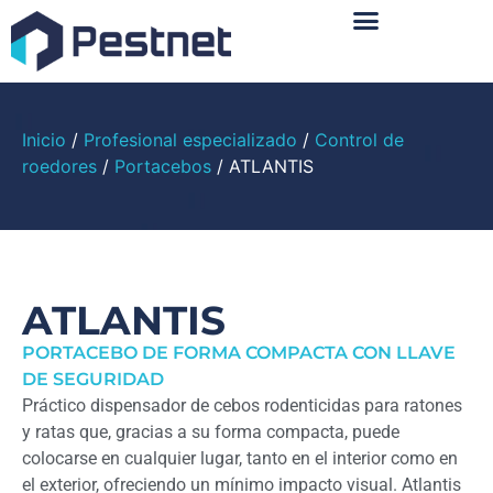
Sobre Nosotros
Inicio
/
Profesional especializado
/
Control de
roedores
/
Portacebos
/ ATLANTIS
ATLANTIS
PORTACEBO DE FORMA COMPACTA CON LLAVE
DE SEGURIDAD
Práctico dispensador de cebos rodenticidas para ratones
y ratas que, gracias a su forma compacta, puede
colocarse en cualquier lugar, tanto en el interior como en
el exterior, ofreciendo un mínimo impacto visual. Atlantis